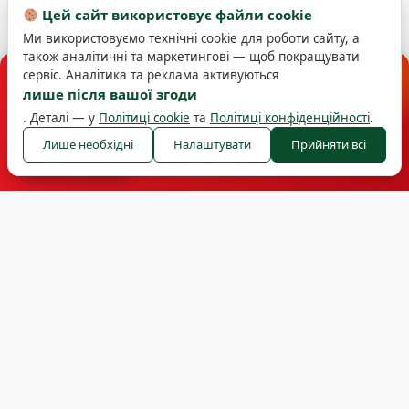
Цей сайт використовує файли cookie
Ми використовуємо технічні cookie для роботи сайту, а
також аналітичні та маркетингові — щоб покращувати
×
сервіс. Аналітика та реклама активуються
МАГАЗИН
лише після вашої згоди
Чіпси «Золотисті»
. Деталі — у
Політиці cookie
та
Політиці конфіденційності
.
Хрусткі снеки — купуйте онлайн
Лише необхідні
Налаштувати
Прийняти всі
До магазину →
Смак сонця у кожній пачці. Натуральні солодощі від
Шполянського заводу продтоварів.