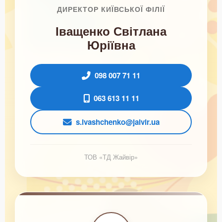
ДИРЕКТОР КИЇВСЬКОЇ ФІЛІЇ
Іващенко Світлана
Юріївна
098 007 71 11
063 613 11 11
s.ivashchenko@jaivir.ua
ТОВ «ТД Жайвір»