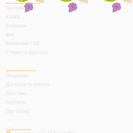
Грильяж
Халва
Козинаки
Ірис
Батончики LIKE
Стевія та фруктоза
КЛІЄНТАМ
Продукція
Доставка та оплата
Логістика
Контакти
Про бренд
ЗВ'ЯЗОК